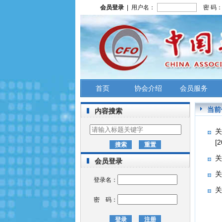
会员登录
| 用户名：
密 码
首页
协会介绍
会员服务
当前
内容搜索
关
[
关
会员登录
关
登录名：
关
密 码：