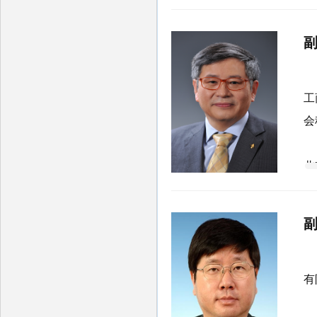
事
许
工
会
1
北
授
总
《
主
孙
一
有
兴
1