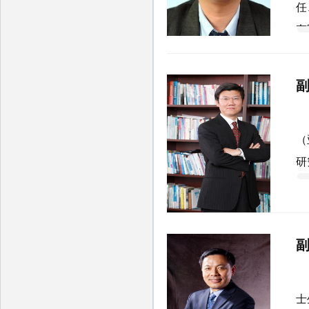
董
任
有
国
业
党
李
（
研
杨
士