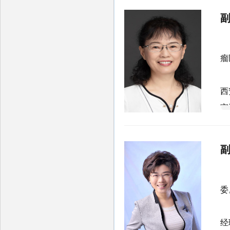
国
2
保
徐
中
瘤
行
1
师
西
审
任
谭
委
1
经