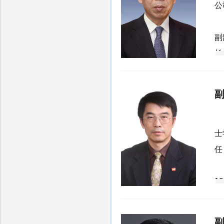
公
1
副
长
师
2
王
士
任
1
1
会
长