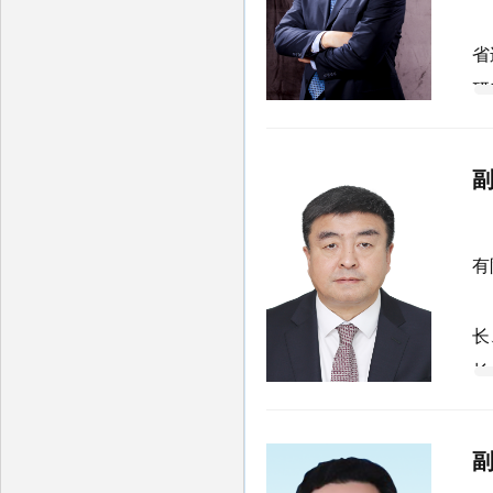
1
省
研
2
张
有
1
长
长
1
事
理