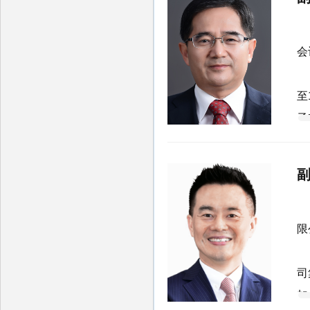
王
会
1
至
子
经
总
王
限
2
司
加