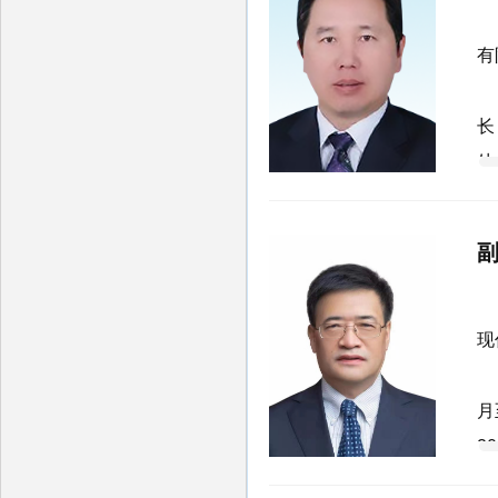
员
张
有
1
长
处
处
2
月
周
现
1
月
2
记