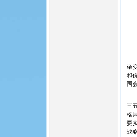
杂
和
国
三
格
要
战