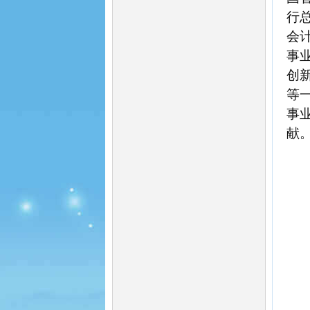
行
会
事
创
等
事
献