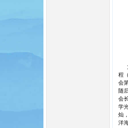
程
会
随
会
学
灿
洋