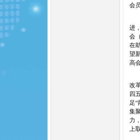
会
进
会
在
望
高
改
四
足
集
力
上