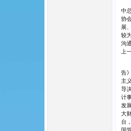
中
协
展
较
沟
上
告
主
导
计
发
大
台
国