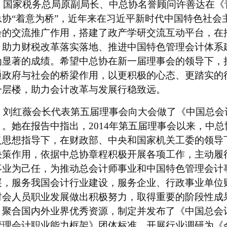
国家税务总局原副局长、
中总协
名誉顾问许善达在《
总
协
“着意为桥”，
近年来
在习近平新时代中国特色社会
会的交流推广作用，搭建了政产学研交流互动平台，在
、助力财税改革落实落地、推进中国特色管理会计体系
为显著的成绩。
希望中总协在新一届理事会的领导下，
通政府与社会的桥梁作用，
以更积极的心态、更踏实的
一
层楼，助力会计改革与发展行稳致远。
刘红薇会长
代表第
五
届理事会
向大会
做了《中国总会
》。
她在报告中指出，
2014年第五届理事会以来，中
义思想指导下，在
财政部、
中央和国家机关工委的领导
决策作用，依据中总协章程积极开展各项工作，主动履
事业为己任，为推动总会计师事业和中国特色管理会计
展，服务我国会计行业建设，服务企业、行政事业单位
财会人员职业发展做出积极努力，取得重要的阶段性成
，聚合国内外业界优秀资源，制定并发布了《中国总会
管理会计职业能力框架》团体标准，开展行业调研为《