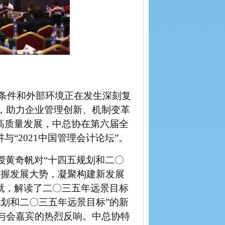
条件和外部环境正在发生深刻复
，助力企业管理创新、机制变革
高质量发展，
中
总协
在第六届全
与“2021中国管理会计论坛”
。
授
黄奇帆对
“十四五规划和二
〇
把握发展大势，凝聚构建新发展
就，解读了二
〇
三五年远景目标
规划和二
〇
三五年远景目标
”的新
与会嘉宾的热烈
反
响
。中
总
协
特