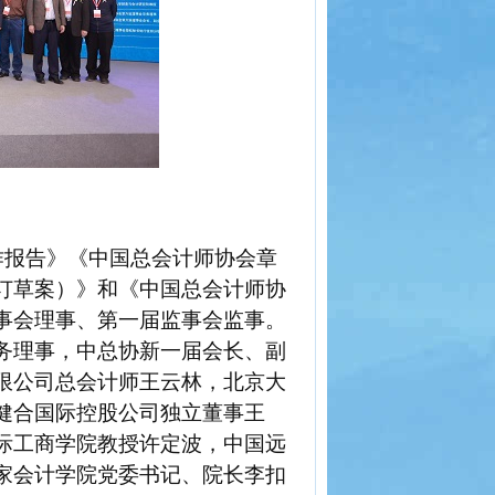
作报告》
《中国总会计师协会章
订
草案）》和《
中国总会计师协
事会
理事
、第一届监事会
监事
。
务理事
，
中总协
新一
届
会长、副
限公司总会计师王云林，北京大
健合国际控股公司独立董事王
际工商学院教授许定波，中国远
家会计学院党委书记、院长李扣