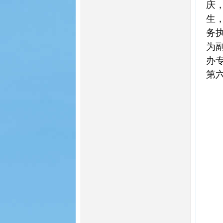
庆
生
务
为
办
第