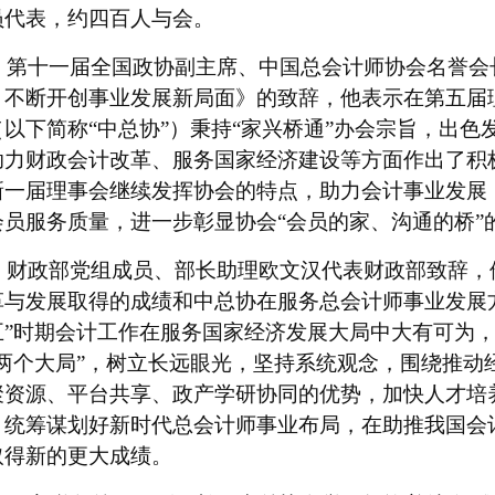
员代表，约四百人与会。
第十一届全国政协副主席、中国总会计师协会名誉会
，不断开创事业发展新局面》的致辞，他表示在第五届
（以下简称
“中总协”）秉持“家兴桥通”办会宗旨，出
助力财政会计改革、服务国家经济建设等方面
作
出了积
新一届理事会
继续发挥协会的特点，助力会计事业发展
会员服务质量，进一步彰显协会
“会员的家、沟通的桥”
财政部党组成员、部长助理欧文汉代表财政部
致辞，
革与发展取得的成绩和中总协在服务总会计师事业发展
五”时期会计工作在服务国家经济发展大局中大有可为
“两个大局”，树立长远眼光，坚持系统观念，围绕推动
聚资源、平台共享、政产学研协同的优势，加快人才培
，统筹谋划好新时代总会计师事业布局，在助推我国会
取得新的更大成绩。