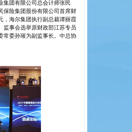
业集团有限公司总会计师张民
民保险集团股份有限公司首席财
元，海尔集团执行副总裁谭丽霞
。
监事会
选举原财政部
江苏
专员
委常委孙璀为副监事长。
中
总协
。