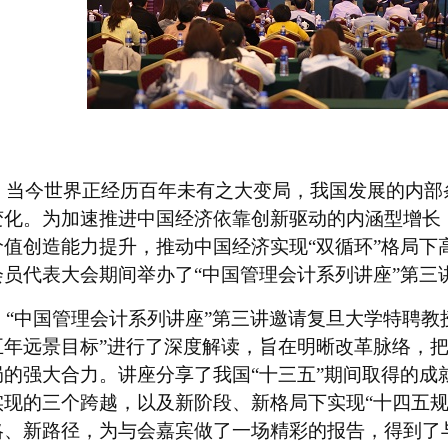
当今世界正经历百年未有之大变局，我国发展的内部
变化。为加速推进中国经济依靠创新驱动的内涵型增长
价值创造能力提升，推动中国经济实现
“双循环”格局下
会员代表大会期间举办了
“中国管理会计系列讲座”第三讲
“中国管理会计系列讲座”第三讲邀请
复旦大学特聘教
五年远景目标
”进行了深度解读，旨在明晰改革脉络，
局的强大合力。讲座分享了我国“十三五”期间取得的成
实现的三个跨越，以及新阶段、新格局下实现
“十四五
略、新
路径，为与会嘉宾
做了一场精彩的报告
，得到了