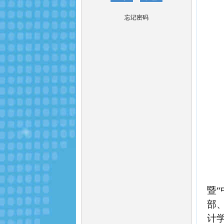
忘记密码
暨
“
部
计