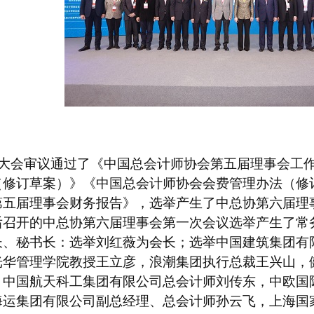
大
会审议通过了《
中国总会计师协会
第
五
届理事会工
（修
订
草案）》
《
中国总会计师协会会费管理办法
（修
第
五
届理事会财务报告》，选举产生了
中总协
第
六
届理
后召开的中
总协
第六届理事会第一次会议选举产生了
常
长、秘书长
：
选举刘红薇为会长；选举中国建筑集团有
光华管理学院教授王立彦，浪潮集团执行总裁王兴山，
，中国航天科工集团有限公司总会计师刘传东
，
中欧国
海运集团有限公司副总经理、总会计师孙云飞，上海国